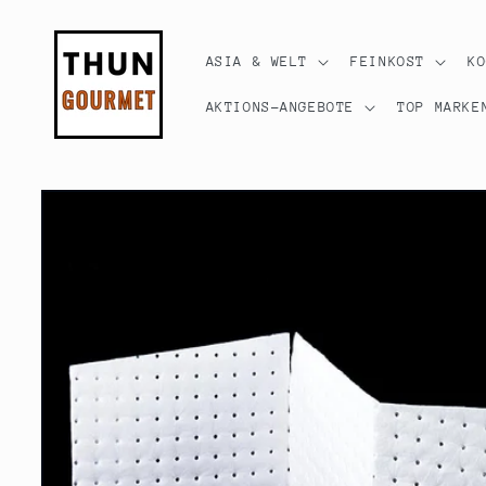
Direkt
zum
Inhalt
ASIA & WELT
FEINKOST
K
AKTIONS-ANGEBOTE
TOP MARKE
Zu
Produktinformationen
springen