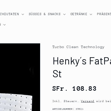
OCHZUTATEN
SÜSSES & SNACKS
GETRÄNKE
PRÄSEN
N
Turbo Clean Technology
Henky´s FatP
St
Normaler
SFr. 108.83
Preis
Inkl. Steuern.
Versand
wird bei
SKU:
ARTIKELNUMMER:
35621