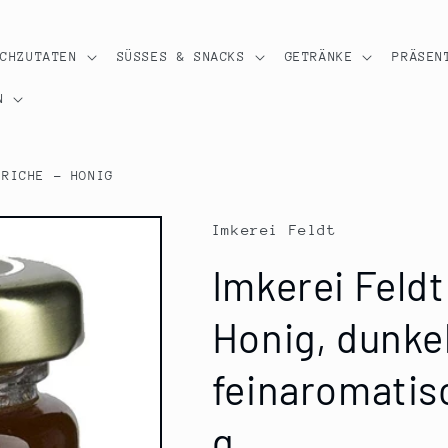
OCHZUTATEN
SÜSSES & SNACKS
GETRÄNKE
PRÄSEN
N
TRICHE - HONIG
Imkerei Feldt
Imkerei Feldt
Honig, dunkel
feinaromatisc
g