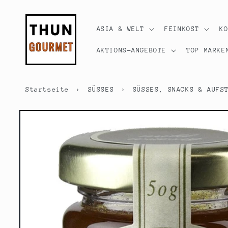
Direkt
zum
Inhalt
ASIA & WELT
FEINKOST
K
AKTIONS-ANGEBOTE
TOP MARKE
Startseite
›
SÜSSES
›
SÜSSES, SNACKS & AUFS
Zu
Produktinformationen
springen