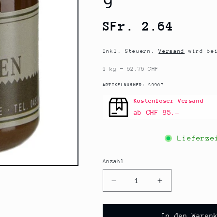
Normaler
SFr. 2.64
Preis
Inkl. Steuern.
Versand
wird bei
1 kg = 52.76 CHF
SKU:
ARTIKELNUMMER:
29967
Kostenloser Versand
ab CHF 85.–
Lieferz
Anzahl
Anzahl
Verringere
Erhöhe
die
die
Menge
Menge
für
für
In den Waren