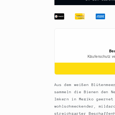
Imkerei
Imkerei
Feldt
Feldt
-
-
Kaffeeblüten-
Kaffeeblüten-
Honig,
Honig,
dunkel,
dunkel,
cremig,
cremig,
mild-
mild-
feinaromatisch,
feinaromatisch
Portionsglas,
Portionsglas,
50
50
g
g
Aus dem weißen Blütenmee
sammeln die Bienen den N
Imkern in Mexiko geernet
wohlschmeckender, mildar
streichzarter Beschaffen