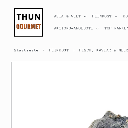
Direkt
zum
Inhalt
ASIA & WELT
FEINKOST
K
AKTIONS-ANGEBOTE
TOP MARKE
Startseite
›
FEINKOST
›
FISCH, KAVIAR & MEE
Zu
Produktinformationen
springen