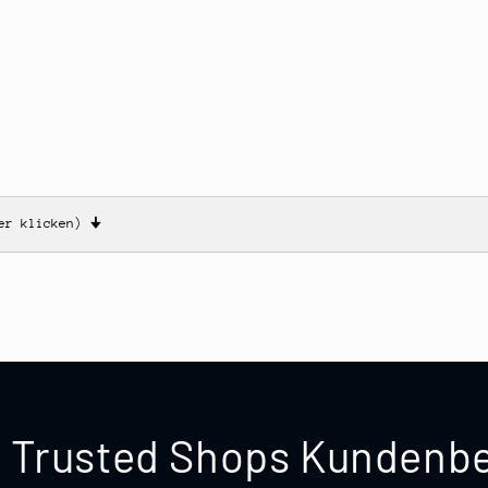
ier klicken)
🠋
te Trusted Shops Kunden