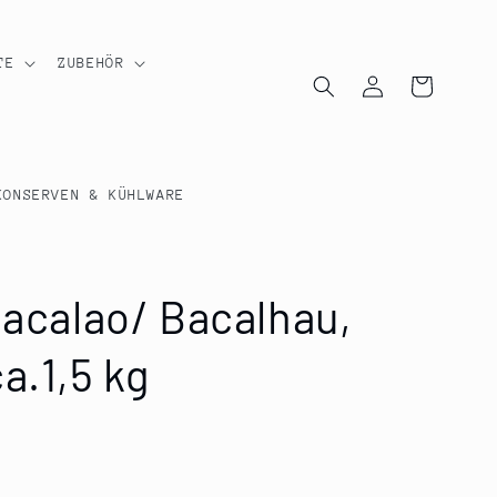
TE
ZUBEHÖR
Einloggen
Warenkorb
KONSERVEN & KÜHLWARE
Bacalao/ Bacalhau,
a.1,5 kg