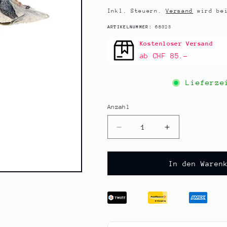
Inkl. Steuern.
Versand
wird bei
SKU:
ARTIKELNUMMER:
68323
Kostenloser Versand
ab CHF 85.–
Lieferz
Anzahl
Anzahl
Verringere
Erhöhe
die
die
Menge
Menge
für
für
In den Waren
Klippfisch
Klippfisch
-
-
Bacalao/
Bacalao/
Bacalhau,
Bacalhau,
getrocknet,
getrocknet,