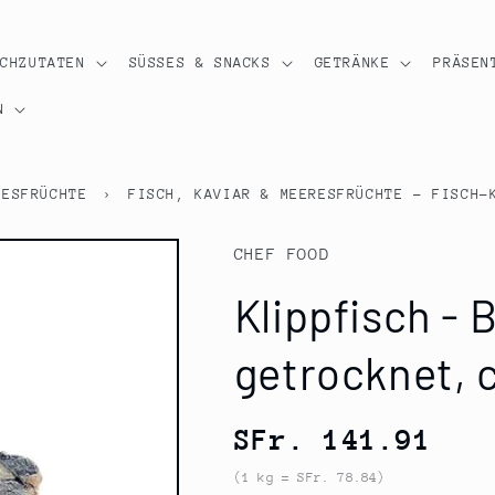
OCHZUTATEN
SÜSSES & SNACKS
GETRÄNKE
PRÄSEN
N
RESFRÜCHTE
›
FISCH, KAVIAR & MEERESFRÜCHTE - FISCH-
CHEF FOOD
Klippfisch - 
getrocknet, c
Normaler
SFr. 141.91
Preis
(1 kg = SFr. 78.84)