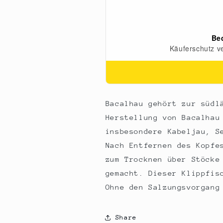
ca.1,5
ca.1,5
kg
kg
Bacalhau gehört zur südl
Herstellung von Bacalhau
insbesondere Kabeljau, S
Nach Entfernen des Kopfe
zum Trocknen über Stöcke
gemacht. Dieser Klippfis
Ohne den Salzungsvorgang
Share