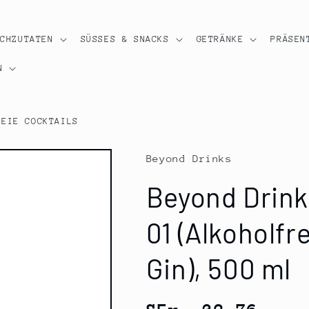
OCHZUTATEN
SÜSSES & SNACKS
GETRÄNKE
PRÄSEN
N
REIE COCKTAILS
Beyond Drinks
Beyond Drink
01 (Alkoholfr
Gin), 500 ml
Normaler