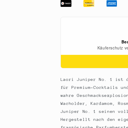
-
-
Laori
Laori
Juniper
Juniper
No
No
01
01
(Alkoholfreie
(Alkoholfreie
Alternative
Alternative
zu
zu
Gin),
Gin),
500
500
ml
ml
Laori Juniper No. 1 ist 
für Premium-Cocktails un
wahre Geschmacksexplosio
Wacholder, Kardamom, Ros
Juniper No. 1 seinen vol
Hergestellt nach den eig
französische Parfumherst