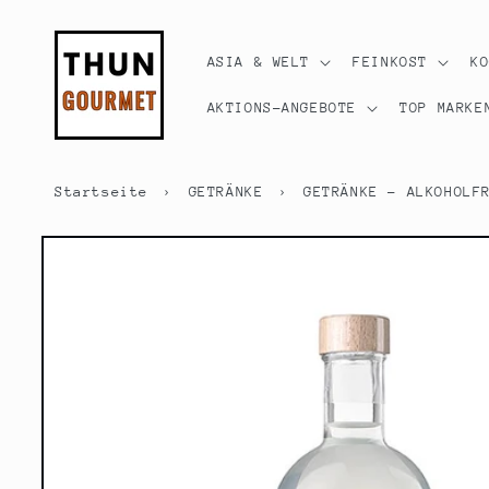
Direkt
zum
Inhalt
ASIA & WELT
FEINKOST
K
AKTIONS-ANGEBOTE
TOP MARKE
Startseite
›
GETRÄNKE
›
GETRÄNKE - ALKOHOLF
Zu
Produktinformationen
springen