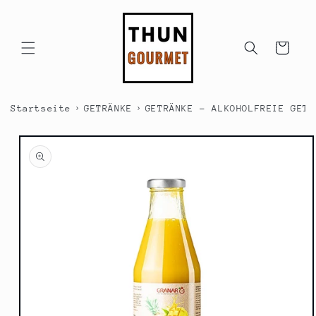
Direkt
zum
Inhalt
Warenkorb
›
›
Startseite
GETRÄNKE
GETRÄNKE - ALKOHOLFREIE GETR
duktinformationen
ingen