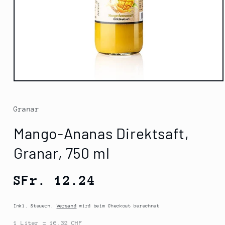
Medien
1
in
Modal
Granar
öffnen
Mango-Ananas Direktsaft,
Granar, 750 ml
Normaler
SFr. 12.24
Preis
Inkl. Steuern.
Versand
wird beim Checkout berechnet
1 Liter = 16.32 CHF