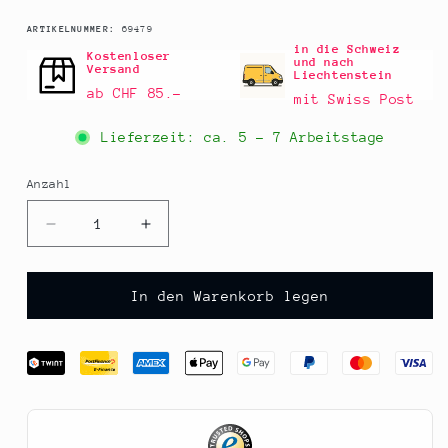
SKU:
ARTIKELNUMMER:
69479
in die Schweiz
Kostenloser
und nach
Versand
Liechtenstein
ab CHF 85.–
mit Swiss Post
Lieferzeit: ca.
5 - 7 Arbeitstage
Anzahl
Anzahl
Verringere
Erhöhe
die
die
Menge
Menge
für
für
In den Warenkorb legen
Mango-
Mango-
Ananas
Ananas
Direktsaft,
Direktsaft,
Granar,
Granar,
750
750
ml
ml