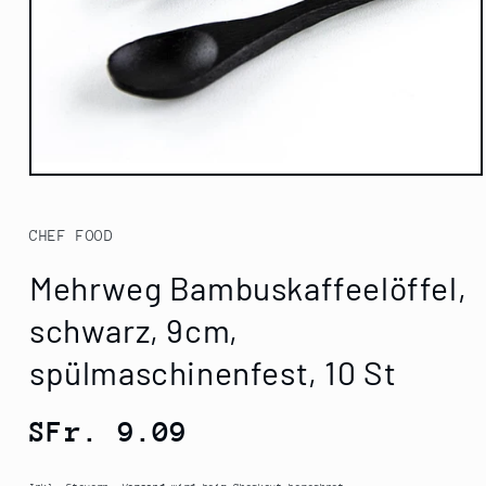
Medien
1
in
Modal
CHEF FOOD
öffnen
Mehrweg Bambuskaffeelöffel,
schwarz, 9cm,
spülmaschinenfest, 10 St
Normaler
SFr. 9.09
Preis