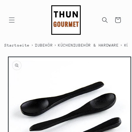
Direkt
zum
Inhalt
Warenkorb
›
›
›
Startseite
ZUBEHÖR
KÜCHENZUBEHÖR & HARDWARE
KÜC
duktinformationen
ingen