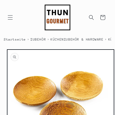
Direkt
zum
Inhalt
Warenkorb
›
›
›
Startseite
ZUBEHÖR
KÜCHENZUBEHÖR & HARDWARE
KÜC
duktinformationen
ingen