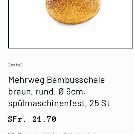
Medien
1
in
Modal
Oxstal
öffnen
Mehrweg Bambusschale
braun, rund, Ø 6cm,
spülmaschinenfest, 25 St
Normaler
SFr. 21.70
Preis