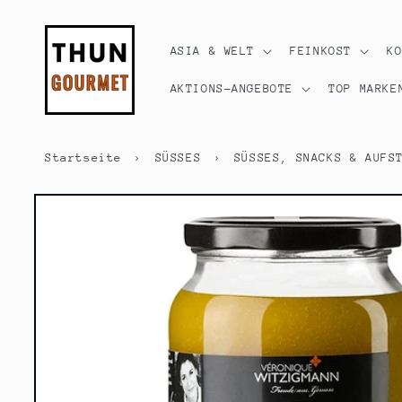
Direkt
zum
Inhalt
ASIA & WELT
FEINKOST
K
AKTIONS-ANGEBOTE
TOP MARKE
Startseite
›
SÜSSES
›
SÜSSES, SNACKS & AUFS
Zu
Produktinformationen
springen