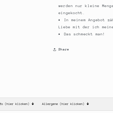
werden nur kleine Meng
eingekocht.
In meinem Angebot zä
Liebe mit der ich mein
Das schmeckt man!
Share
nfo (hier klicken)
🠋
Allergene (hier klicken)
🠋