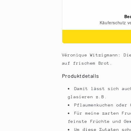
-
-
Fruchtaufstrich,
Fruchtaufstrich
1
1
kg
kg
Véronique Witzigmann: Di
auf frischem Brot.
Produktdetails
Damit lässt sich auc
glasieren z.B.
Pflaumenkuchen oder 
Für meine zarten Fru
feinste Früchte und Ge
Um diese Zutaten sch