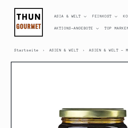
Direkt
zum
Inhalt
ASIA & WELT
FEINKOST
K
AKTIONS-ANGEBOTE
TOP MARKE
Startseite
›
ASIEN & WELT
›
ASIEN & WELT - 
Zu
Produktinformationen
springen