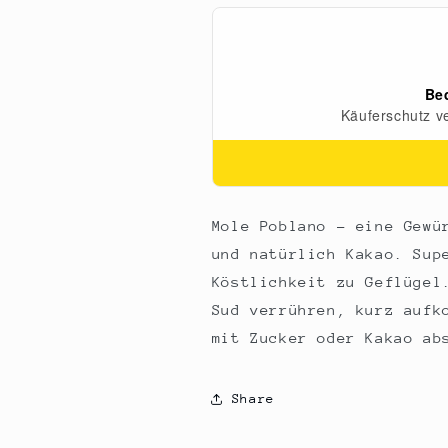
400
400
g
g
Mole Poblano - eine Gewü
und natürlich Kakao. Sup
Köstlichkeit zu Geflügel
Sud verrühren, kurz aufk
mit Zucker oder Kakao ab
Share