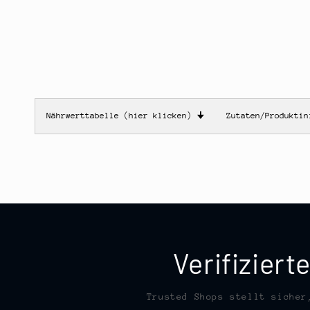
Nährwerttabelle (hier klicken)
🠋
Zutaten/Produkti
Verifizier
Trusted Shops stellt sicher