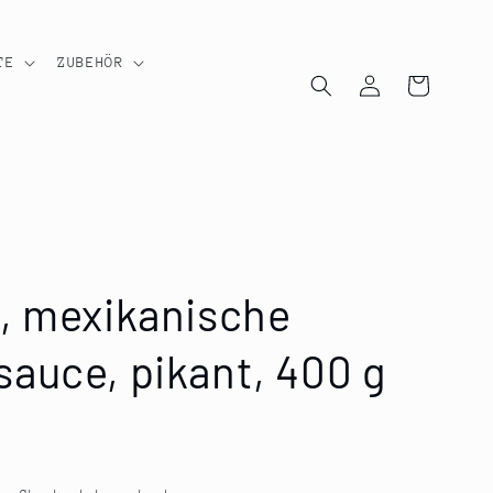
TE
ZUBEHÖR
Einloggen
Warenkorb
, mexikanische
auce, pikant, 400 g