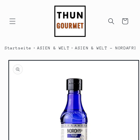
Direkt
zum
Inhalt
Warenkorb
›
›
Startseite
ASIEN & WELT
ASIEN & WELT - NORDAFRIK
duktinformationen
ingen