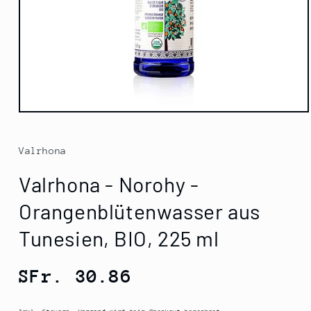
Medien
1
in
Modal
Valrhona
öffnen
Valrhona - Norohy -
Orangenblütenwasser aus
Tunesien, BIO, 225 ml
Normaler
SFr. 30.86
Preis