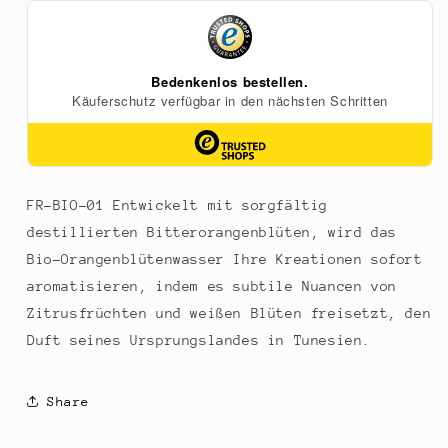
aus
aus
Tunesien,
Tunesien,
BIO,
BIO,
225
225
ml
ml
FR-BIO-01 Entwickelt mit sorgfältig
destillierten Bitterorangenblüten, wird das
Bio-Orangenblütenwasser Ihre Kreationen sofort
aromatisieren, indem es subtile Nuancen von
Zitrusfrüchten und weißen Blüten freisetzt, den
Duft seines Ursprungslandes in Tunesien.
Share