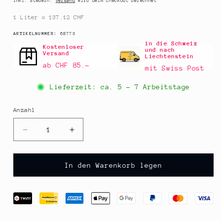
Inkl. Steuern.
Versand
wird beim Checkout berechnet
1 Liter = 137.12 CHF
SKU:
ARTIKELNUMMER:
68773
in die Schweiz
Kostenloser
und nach
Versand
Liechtenstein
ab CHF 85.–
mit Swiss Post
Lieferzeit: ca.
5 - 7 Arbeitstage
Anzahl
Anzahl
Verringere
Erhöhe
die
die
Menge
Menge
für
für
In den Warenkorb legen
Valrhona
Valrhona
-
-
Norohy
Norohy
-
-
Orangenblütenwasser
Orangenblütenwasser