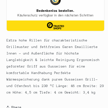
alle
alle
Herdarten,
Herdarten,
1
1
St
St
Extra hohe Rillen für charakteristische
Grillmuster und fettfreies Garen Emaillierte
Innen - und Außenfläche für höchste
Langlebigkeit & leichte Reinigung Ergonomisch
geformter Griff aus Gusseisen für eine
komfortable Handhabung Perfekte
Wärmespeicherung dank purem Gusseisen Grill-
und Ofenfest bis 230 °C Länge: 46 cm Breite: 29
cm Höhe: 4,5 cm Tiefe: 4 cm Gewicht: 3,4 kg
Share