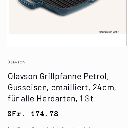
Medien
1
in
Modal
Olavson
öffnen
Olavson Grillpfanne Petrol,
Gusseisen, emailliert, 24cm,
für alle Herdarten, 1 St
Normaler
SFr. 174.78
Preis