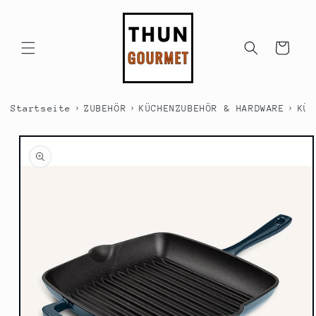
Direkt
zum
Inhalt
Warenkorb
›
›
›
Startseite
ZUBEHÖR
KÜCHENZUBEHÖR & HARDWARE
KÜC
duktinformationen
ingen