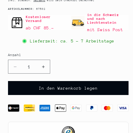
Inkl. Steuern.
Versand
wird beim Checkout berechnet
SKU:
ARTIKELNUMMER:
67532
in die Schweiz
Kostenloser
und nach
Versand
Liechtenstein
ab CHF 85.–
mit Swiss Post
Lieferzeit: ca.
5 - 7 Arbeitstage
Anzahl
Anzahl
Verringere
Erhöhe
die
die
Menge
Menge
für
für
In den Warenkorb legen
Olavson
Olavson
Grillpfanne
Grillpfanne
Petrol,
Petrol,
Gusseisen,
Gusseisen,
emailliert,
emailliert,
24cm,
24cm,
für
für