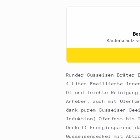
m.
m.
Deckel,
Deckel,
emailliert,
emailliert,
24cm,
24cm,
f.
f.
alle
alle
Herdarten,
Herdarten,
1
1
St
St
Runder Gusseisen Bräter 
4 Liter Emaillierte Inne
Öl und leichte Reinigung
Anheben, auch mit Ofenha
dank purem Gusseisen Gee
Induktion) Ofenfest bis 
Deckel) Energiesparend d
Gusseisendeckel mit Abtr