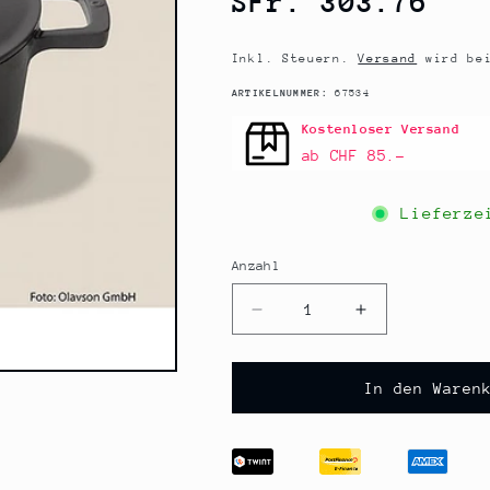
SFr. 303.76
Preis
Inkl. Steuern.
Versand
wird bei
SKU:
ARTIKELNUMMER:
67534
Kostenloser Versand
ab CHF 85.–
Lieferz
Anzahl
Anzahl
Verringere
Erhöhe
die
die
Menge
Menge
für
für
In den Waren
Olavson
Olavson
Gusseisen
Gusseisen
Bräter
Bräter
Grau,
Grau,