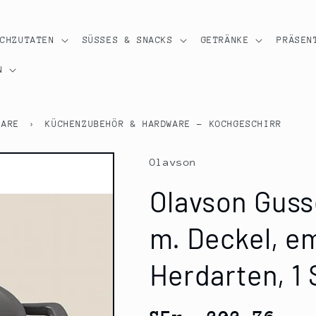
OCHZUTATEN
SÜSSES & SNACKS
GETRÄNKE
PRÄSEN
N
WARE
›
KÜCHENZUBEHÖR & HARDWARE - KOCHGESCHIRR
Olavson
Olavson Guss
m. Deckel, ema
Herdarten, 1 
Normaler