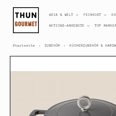
Direkt
zum
Inhalt
ASIA & WELT
FEINKOST
K
AKTIONS-ANGEBOTE
TOP MARKE
Startseite
›
ZUBEHÖR
›
KÜCHENZUBEHÖR & HARD
Zu
Produktinformationen
springen