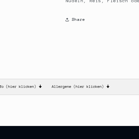
Nudeln, Reis, Fleisch od
Share
nfo (hier klicken)
🠋
Allergene (hier klicken)
🠋