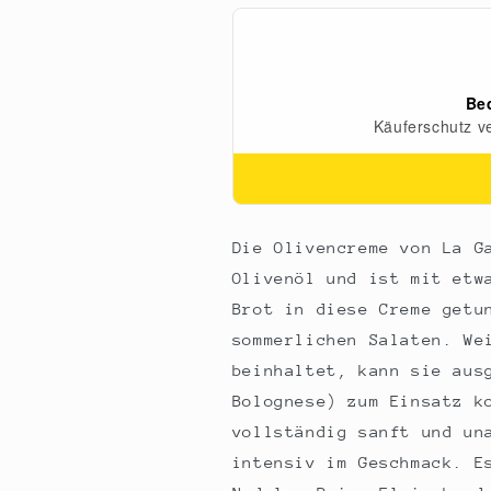
130
130
g
g
Die Olivencreme von La G
Olivenöl und ist mit etw
Brot in diese Creme getu
sommerlichen Salaten. We
beinhaltet, kann sie aus
Bolognese) zum Einsatz k
vollständig sanft und un
intensiv im Geschmack. E