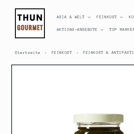
Direkt
zum
Inhalt
ASIA & WELT
FEINKOST
K
AKTIONS-ANGEBOTE
TOP MARKE
Startseite
›
FEINKOST
›
FEINKOST & ANTIPAST
Zu
Produktinformationen
springen