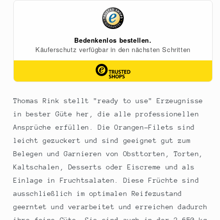
-
-
kalibrierte
kalibrierte
Segmente,
Segmente,
leicht
leicht
gezuckert,
gezuckert,
425
425
g
g
Thomas Rink stellt "ready to use" Erzeugnisse
in bester Güte her, die alle professionellen
Ansprüche erfüllen. Die Orangen-Filets sind
leicht gezuckert und sind geeignet gut zum
Belegen und Garnieren von Obsttorten, Torten,
Kaltschalen, Desserts oder Eiscreme und als
Einlage in Fruchtsalaten. Diese Früchte sind
ausschließlich im optimalen Reifezustand
geerntet und verarbeitet und erreichen dadurch