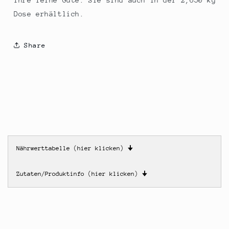
ihre feine Güte. Sie sind auch in der 2,650 kg
Dose erhältlich.
Share
Nährwerttabelle (hier klicken)
🠋
Zutaten/Produktinfo (hier klicken)
🠋