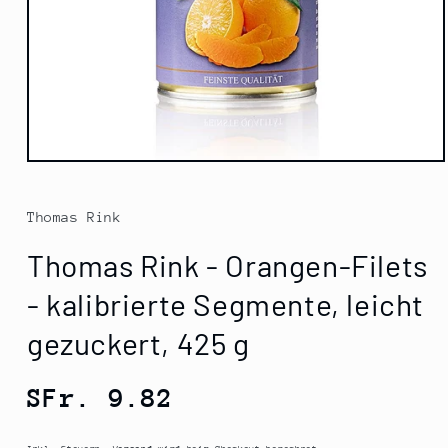
Medien
1
in
Modal
Thomas Rink
öffnen
Thomas Rink - Orangen-Filets
- kalibrierte Segmente, leicht
gezuckert, 425 g
Normaler
SFr. 9.82
Preis