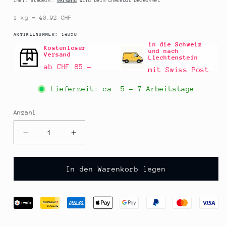
Inkl. Steuern.
Versand
wird beim Checkout berechnet
1 kg = 40.92 CHF
SKU:
ARTIKELNUMMER:
14868
in die Schweiz
Kostenloser
und nach
Versand
Liechtenstein
ab CHF 85.–
mit Swiss Post
Lieferzeit: ca.
5 - 7 Arbeitstage
Anzahl
Anzahl
Verringere
Erhöhe
die
die
Menge
Menge
für
für
In den Warenkorb legen
Thomas
Thomas
Rink
Rink
-
-
Orangen-
Orangen-
Filets
Filets