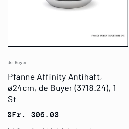
Medien
1
in
Modal
de Buyer
öffnen
Pfanne Affinity Antihaft,
ø24cm, de Buyer (3718.24), 1
St
Normaler
SFr. 306.03
Preis