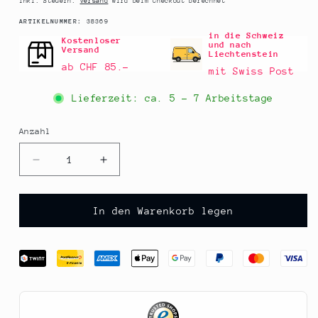
Inkl. Steuern.
Versand
wird beim Checkout berechnet
SKU:
ARTIKELNUMMER:
38369
in die Schweiz
Kostenloser
und nach
Versand
Liechtenstein
ab CHF 85.–
mit Swiss Post
Lieferzeit: ca.
5 - 7 Arbeitstage
Anzahl
Anzahl
Verringere
Erhöhe
die
die
Menge
Menge
für
für
In den Warenkorb legen
Pfanne
Pfanne
Affinity
Affinity
Antihaft,
Antihaft,
ø24cm,
ø24cm,
de
de
Buyer
Buyer
(3718.24),
(3718.24),