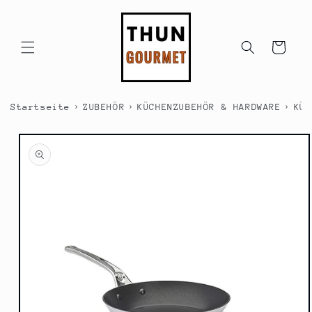
Direkt
zum
Inhalt
Warenkorb
›
›
›
Startseite
ZUBEHÖR
KÜCHENZUBEHÖR & HARDWARE
KÜC
duktinformationen
ingen