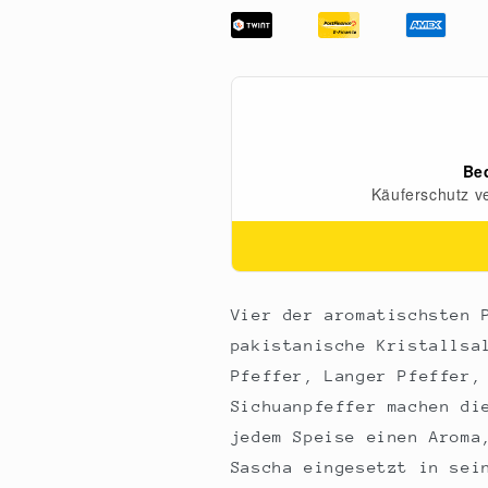
CIRCLE
CIRCLE
-
-
Pfeffermelange
Pfeffermelang
mit
mit
Pakis.
Pakis.
Kristallsalz
Kristallsalz
by
by
Sascha
Sascha
Stemberg,
Stemberg,
60
60
g
g
Vier der aromatischsten 
pakistanische Kristallsa
Pfeffer, Langer Pfeffer,
Sichuanpfeffer machen di
jedem Speise einen Aroma
Sascha eingesetzt in sei