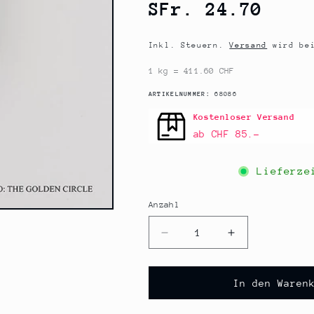
Normaler
SFr. 24.70
Preis
Inkl. Steuern.
Versand
wird bei
1 kg = 411.60 CHF
SKU:
ARTIKELNUMMER:
68086
Kostenloser Versand
ab CHF 85.–
Lieferz
Anzahl
Anzahl
Verringere
Erhöhe
die
die
Menge
Menge
für
für
In den Waren
THE
THE
GOLDEN
GOLDEN