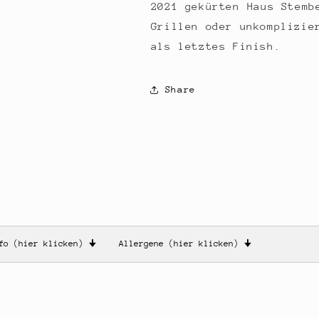
2021 gekürten Haus Stemb
Grillen oder unkomplizie
als letztes Finish.
Share
nfo (hier klicken)
🠋
Allergene (hier klicken)
🠋