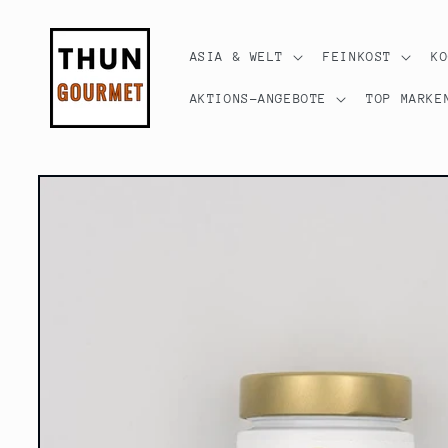
Direkt
zum
Inhalt
ASIA & WELT
FEINKOST
K
AKTIONS-ANGEBOTE
TOP MARKE
Zu
Produktinformationen
springen