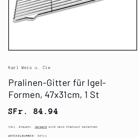
Medien
1
in
Modal
Karl Weis u. Cie
öffnen
Pralinen-Gitter für Igel-
Formen, 47x31cm, 1 St
Normaler
SFr. 84.94
Preis
Inkl. Steuern.
Versand
wird beim Checkout berechnet
SKU:
ARTIKELNUMMER:
33711