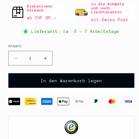
in die Schweiz
Kostenloser
und nach
Versand
Liechtenstein
ab CHF 85.–
mit Swiss Post
Lieferzeit: ca.
5 - 7 Arbeitstage
Anzahl
Anzahl
Verringere
Erhöhe
die
die
Menge
Menge
für
für
In den Warenkorb legen
Pralinen-
Pralinen-
Gitter
Gitter
für
für
Igel-
Igel-
Formen,
Formen,
47x31cm,
47x31cm,
1
1
St
St