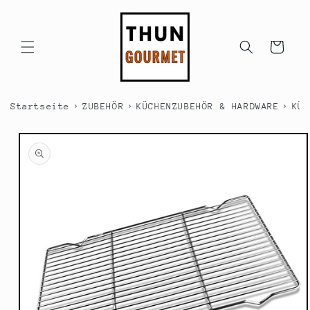
Direkt
zum
Inhalt
Warenkorb
›
›
›
Startseite
ZUBEHÖR
KÜCHENZUBEHÖR & HARDWARE
KÜC
duktinformationen
ingen