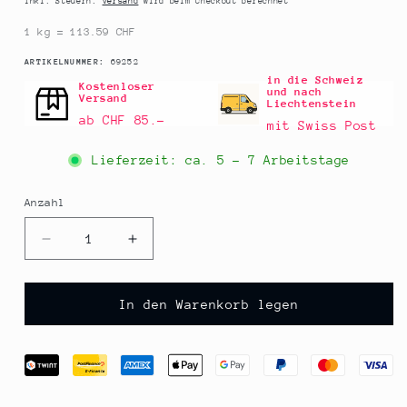
Inkl. Steuern.
Versand
wird beim Checkout berechnet
1 kg = 113.59 CHF
SKU:
ARTIKELNUMMER:
69252
in die Schweiz
Kostenloser
und nach
Versand
Liechtenstein
ab CHF 85.–
mit Swiss Post
Lieferzeit: ca.
5 - 7 Arbeitstage
Anzahl
Anzahl
Verringere
Erhöhe
die
die
Menge
Menge
für
für
In den Warenkorb legen
Red
Red
Chili
Chili
Devils
Devils
Dance
Dance
-
-