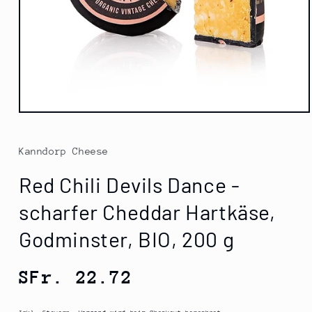
Medien
1
in
Modal
Kanndorp Cheese
öffnen
Red Chili Devils Dance -
scharfer Cheddar Hartkäse,
Godminster, BIO, 200 g
Normaler
SFr. 22.72
Preis