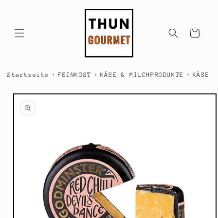
Direkt
zum
Inhalt
Warenkorb
›
›
›
Startseite
FEINKOST
KÄSE & MILCHPRODUKTE
KÄSE &
duktinformationen
ingen