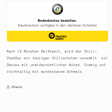
scharfer
scharfer
Cheddar
Cheddar
Hartkäse,
Hartkäse,
Godminster,
Godminster,
BIO,
BIO,
200
200
g
g
Nach 12 Monaten Reifezeit, wird der Chili-
Cheddar mit feurigen Chilischoten veredelt  ein
Genuss mit unwiderstehlicher Würze. Cremig und
reichhaltig mit wunderbarem Schmelz.
Share