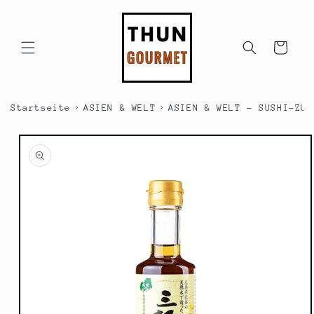
Direkt
zum
Inhalt
Warenkorb
›
›
Startseite
ASIEN & WELT
ASIEN & WELT - SUSHI-ZUB
duktinformationen
ingen