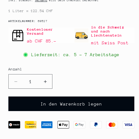
Inkl. Steuern.
Versand
wird beim Checkout berechnet
1 Liter = 122.54 CHF
SKU:
ARTIKELNUMMER:
69527
in die Schweiz
Kostenloser
und nach
Versand
Liechtenstein
ab CHF 85.–
mit Swiss Post
Lieferzeit: ca.
5 - 7 Arbeitstage
Anzahl
Anzahl
Verringere
Erhöhe
die
die
Menge
Menge
für
für
In den Warenkorb legen
Sanbaizu
Sanbaizu
-
-
Bonito-
Bonito-
Essig
Essig
(Dashiessig),
(Dashiessig),