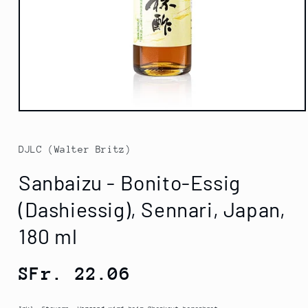
Medien
1
in
Modal
DJLC (Walter Britz)
öffnen
Sanbaizu - Bonito-Essig
(Dashiessig), Sennari, Japan,
180 ml
Normaler
SFr. 22.06
Preis