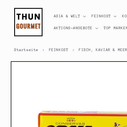
Direkt
zum
Inhalt
ASIA & WELT
FEINKOST
K
AKTIONS-ANGEBOTE
TOP MARKE
Startseite
›
FEINKOST
›
FISCH, KAVIAR & MEE
Zu
Produktinformationen
springen