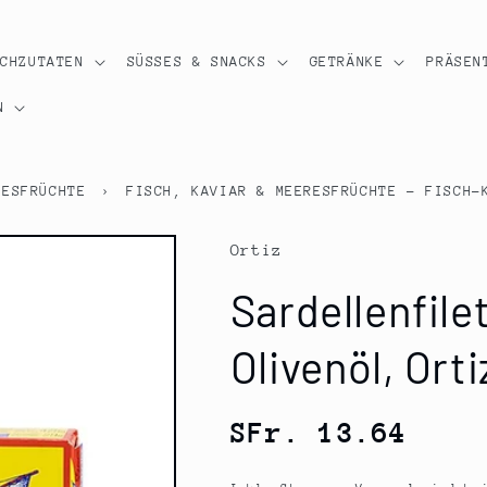
OCHZUTATEN
SÜSSES & SNACKS
GETRÄNKE
PRÄSEN
N
RESFRÜCHTE
›
FISCH, KAVIAR & MEERESFRÜCHTE - FISCH-
Ortiz
Sardellenfilet
Olivenöl, Orti
Normaler
SFr. 13.64
Preis