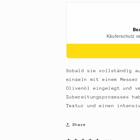
47,5
47,5
g
g
Sobald sie vollständig a
einzeln mit einem Messer
Olivenöl eingelegt und v
Zubereitungsprozesses ha
Textur und einen intensi
Share