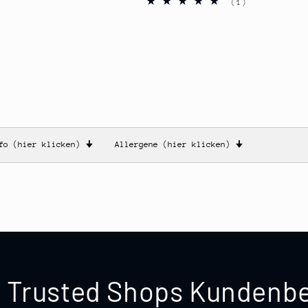
1
(1)
Bewertungen
insgesamt
nfo (hier klicken)
🠋
Allergene (hier klicken)
🠋
te Trusted Shops Kunden