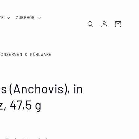
TE
ZUBEHÖR
Einloggen
Warenkorb
KONSERVEN & KÜHLWARE
s (Anchovis), in
z, 47,5 g