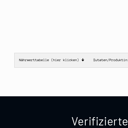
Nährwerttabelle (hier klicken)
🠋
Zutaten/Produkti
Verifizier