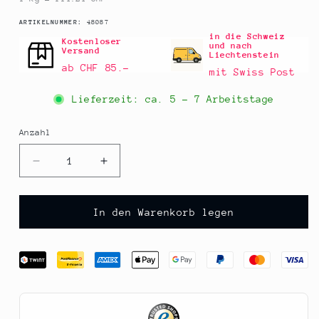
SKU:
ARTIKELNUMMER:
48087
in die Schweiz
Kostenloser
und nach
Versand
Liechtenstein
ab CHF 85.–
mit Swiss Post
Lieferzeit: ca.
5 - 7 Arbeitstage
Anzahl
Anzahl
Verringere
Erhöhe
die
die
Menge
Menge
für
für
In den Warenkorb legen
Schokozigarren
Schokozigarren
-
-
XL
XL
Pencil,
Pencil,
pink
pink
marmoriert,
marmoriert,
20cm,
20cm,