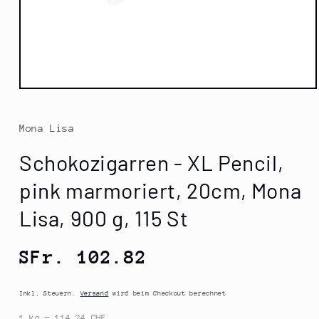
Medien
1
in
Modal
Mona Lisa
öffnen
Schokozigarren - XL Pencil,
pink marmoriert, 20cm, Mona
Lisa, 900 g, 115 St
Normaler
SFr. 102.82
Preis
Inkl. Steuern.
Versand
wird beim Checkout berechnet
1 kg = 114.24 CHF