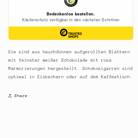
Mona
Mona
Lisa,
Lisa,
900
900
g,
g,
115
115
St
St
Sie sind aus hauchdünnen aufgerollten Blättern
mit feinster weißer Schokolade mit rosa
Marmorierungen hergestellt. Schokozigarren sind
optimal in Eisbechern oder auf dem Kaffeetisch.
Share