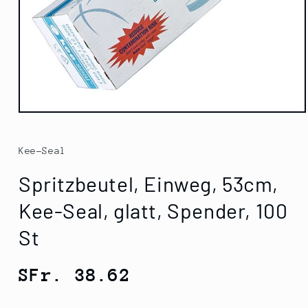
Medien
1
in
Modal
Kee-Seal
öffnen
Spritzbeutel, Einweg, 53cm,
Kee-Seal, glatt, Spender, 100
St
Normaler
SFr. 38.62
Preis