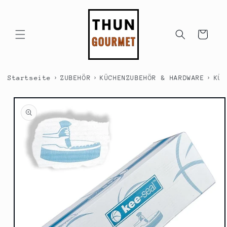
Direkt
zum
Inhalt
Warenkorb
›
›
›
Startseite
ZUBEHÖR
KÜCHENZUBEHÖR & HARDWARE
KÜC
duktinformationen
ingen