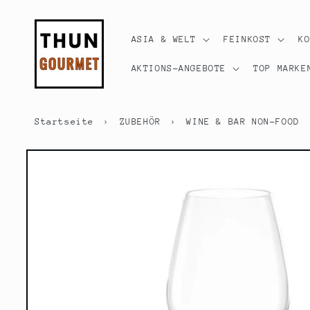
Direkt
zum
Inhalt
ASIA & WELT
FEINKOST
K
AKTIONS-ANGEBOTE
TOP MARKE
Startseite
›
ZUBEHÖR
›
WINE & BAR NON-FOOD
Zu
Produktinformationen
springen