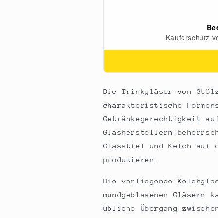
St
St
Die Trinkgläser von Stöl
charakteristische Formen
Getränkegerechtigkeit au
Glasherstellern beherrsc
Glasstiel und Kelch auf 
produzieren.
Die vorliegende Kelchglä
mundgeblasenen Gläsern k
übliche Übergang zwische