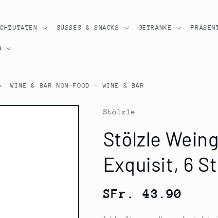
OCHZUTATEN
SÜSSES & SNACKS
GETRÄNKE
PRÄSEN
N
›
WINE & BAR NON-FOOD - WINE & BAR
Stölzle
Stölzle Wein
Exquisit, 6 St
Normaler
SFr. 43.90
Preis