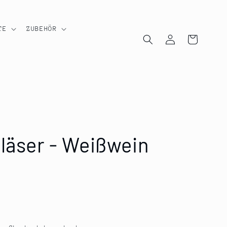
TE
ZUBEHÖR
Einloggen
Warenkorb
gläser - Weißwein