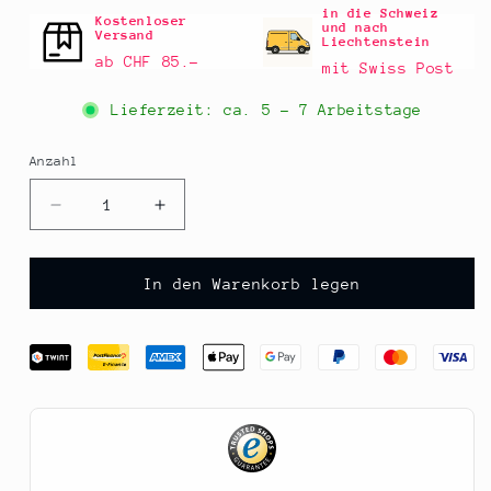
in die Schweiz
Kostenloser
und nach
Versand
Liechtenstein
ab CHF 85.–
mit Swiss Post
Lieferzeit: ca.
5 - 7 Arbeitstage
Anzahl
Anzahl
Verringere
Erhöhe
die
die
Menge
Menge
für
für
In den Warenkorb legen
Stör
Stör
Baeri
Baeri
-
-
in
in
Olivenöl,
Olivenöl,
EL
EL
CAPRICHO,
CAPRICHO,
110
110
g
g