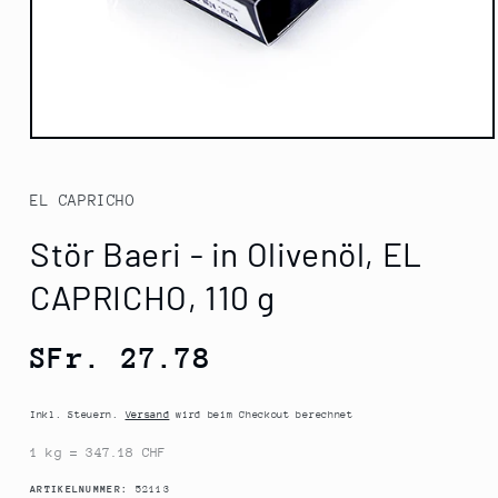
Medien
1
in
Modal
EL CAPRICHO
öffnen
Stör Baeri - in Olivenöl, EL
CAPRICHO, 110 g
Normaler
SFr. 27.78
Preis
Inkl. Steuern.
Versand
wird beim Checkout berechnet
1 kg = 347.18 CHF
SKU:
ARTIKELNUMMER:
52113