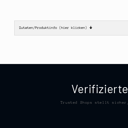
Zutaten/Produktinfo (hier klicken)
🠋
Verifizier
Trusted Shops stellt sicher