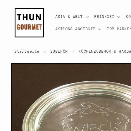
Direkt
zum
Inhalt
ASIA & WELT
FEINKOST
K
AKTIONS-ANGEBOTE
TOP MARKE
Startseite
›
ZUBEHÖR
›
KÜCHENZUBEHÖR & HARD
Zu
Produktinformationen
springen