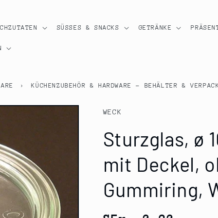
OCHZUTATEN
SÜSSES & SNACKS
GETRÄNKE
PRÄSEN
N
WARE
›
KÜCHENZUBEHÖR & HARDWARE - BEHÄLTER & VERPAC
WECK
Sturzglas, ø 
mit Deckel, 
Gummiring, W
Normaler