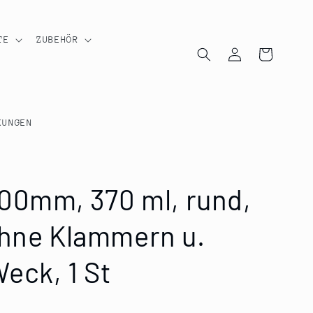
TE
ZUBEHÖR
Einloggen
Warenkorb
KUNGEN
100mm, 370 ml, rund,
ohne Klammern u.
eck, 1 St