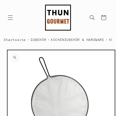
Direkt
zum
Inhalt
Warenkorb
›
›
›
Startseite
ZUBEHÖR
KÜCHENZUBEHÖR & HARDWARE
KÜC
duktinformationen
ingen