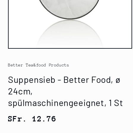
Medien
1
in
Modal
Better Tea&food Products
öffnen
Suppensieb - Better Food, ø
24cm,
spülmaschinengeeignet, 1 St
Normaler
SFr. 12.76
Preis