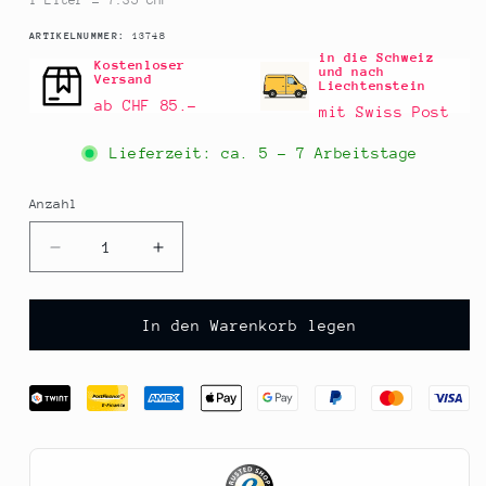
1 Liter = 7.35 CHF
SKU:
ARTIKELNUMMER:
13748
in die Schweiz
Kostenloser
und nach
Versand
Liechtenstein
ab CHF 85.–
mit Swiss Post
Lieferzeit: ca.
5 - 7 Arbeitstage
Anzahl
Anzahl
Verringere
Erhöhe
die
die
Menge
Menge
für
für
In den Warenkorb legen
Reiswein-
Reiswein-
Essig
Essig
für
für
Sushi,
Sushi,
Shiragiku,
Shiragiku,
mit
mit
Salz,
Salz,