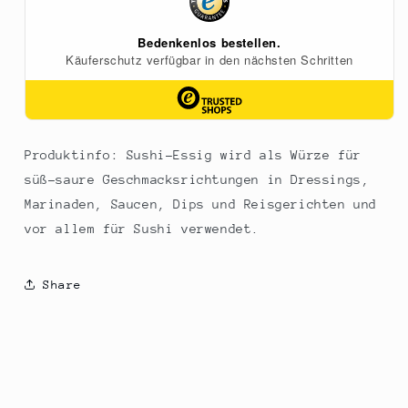
Mizkan,
Mizkan,
20
20
l
l
Produktinfo: Sushi-Essig wird als Würze für
süß-saure Geschmacksrichtungen in Dressings,
Marinaden, Saucen, Dips und Reisgerichten und
vor allem für Sushi verwendet.
Share