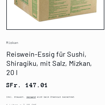
Medien
1
in
Modal
Mizkan
öffnen
Reiswein-Essig für Sushi,
Shiragiku, mit Salz, Mizkan,
20 l
Normaler
SFr. 147.01
Preis
Inkl. Steuern.
Versand
wird beim Checkout berechnet