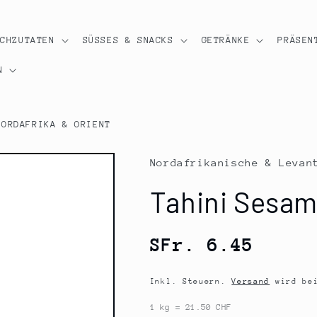
OCHZUTATEN
SÜSSES & SNACKS
GETRÄNKE
PRÄSEN
N
NORDAFRIKA & ORIENT
Nordafrikanische & Levan
Tahini Sesam
Normaler
SFr. 6.45
Preis
Inkl. Steuern.
Versand
wird bei
1 kg = 21.50 CHF