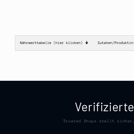
Nährwerttabelle (hier klicken)
🠋
Zutaten/Produkti
Verifizier
Trusted Shops stellt sicher