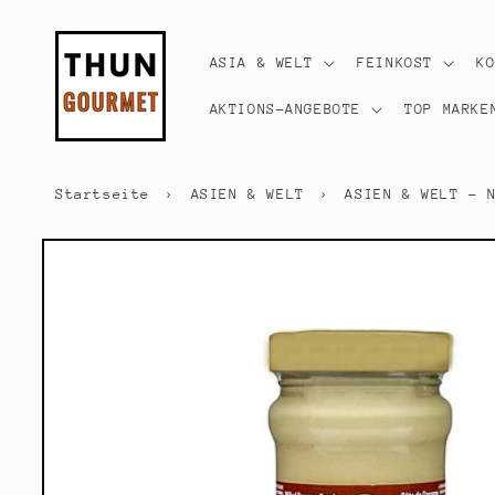
Direkt
zum
Inhalt
ASIA & WELT
FEINKOST
K
AKTIONS-ANGEBOTE
TOP MARKE
Startseite
›
ASIEN & WELT
›
ASIEN & WELT - 
Zu
Produktinformationen
springen