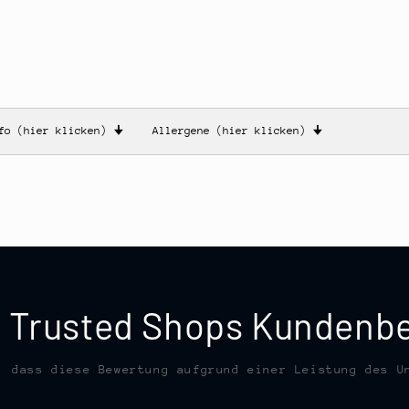
nfo (hier klicken)
🠋
Allergene (hier klicken)
🠋
te Trusted Shops Kunden
, dass diese Bewertung aufgrund einer Leistung des U