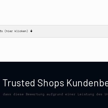
nfo (hier klicken)
🠋
te Trusted Shops Kunden
, dass diese Bewertung aufgrund einer Leistung des U