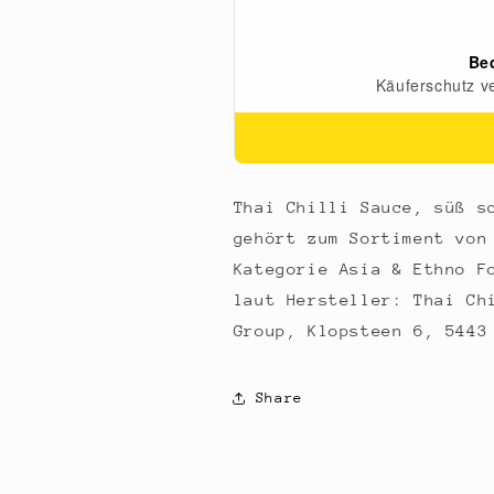
LUCULLUS,
LUCULLUS,
1
1
l
l
Thai Chilli Sauce, süß s
gehört zum Sortiment von
Kategorie Asia & Ethno F
laut Hersteller: Thai Ch
Group, Klopsteen 6, 5443
Share