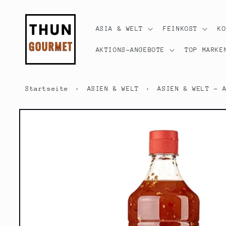
Direkt
zum
Inhalt
ASIA & WELT
FEINKOST
K
AKTIONS-ANGEBOTE
TOP MARKE
Startseite
›
ASIEN & WELT
›
ASIEN & WELT - 
Zu
Produktinformationen
springen