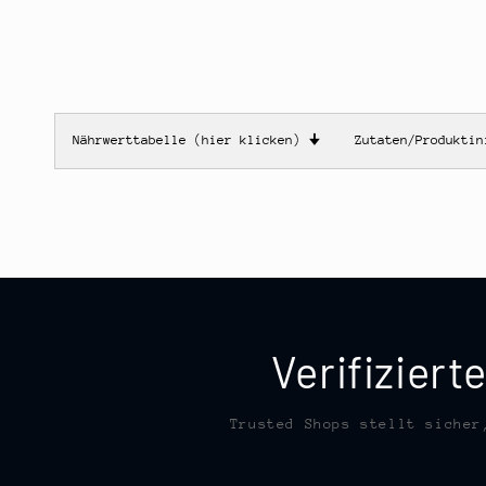
Nährwerttabelle (hier klicken)
🠋
Zutaten/Produkti
Verifizier
Trusted Shops stellt sicher