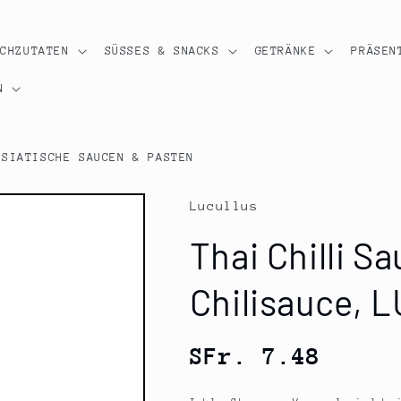
OCHZUTATEN
SÜSSES & SNACKS
GETRÄNKE
PRÄSEN
N
ASIATISCHE SAUCEN & PASTEN
Lucullus
Thai Chilli S
Chilisauce, L
Normaler
SFr. 7.48
Preis