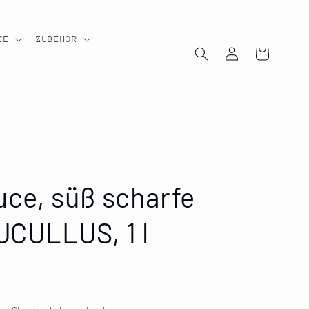
TE
ZUBEHÖR
Einloggen
Warenkorb
auce, süß scharfe
UCULLUS, 1 l