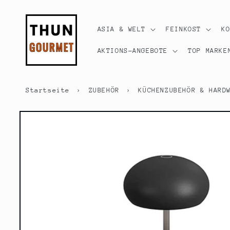
Direkt
zum
Inhalt
ASIA & WELT
FEINKOST
K
AKTIONS-ANGEBOTE
TOP MARKE
Startseite
›
ZUBEHÖR
›
KÜCHENZUBEHÖR & HARD
Zu
Produktinformationen
springen