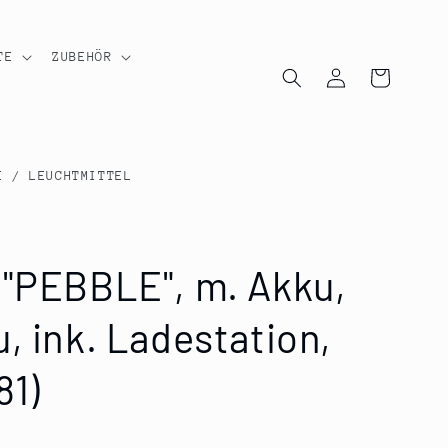
TE
ZUBEHÖR
Einloggen
Warenkorb
E / LEUCHTMITTEL
 "PEBBLE", m. Akku,
, ink. Ladestation,
81)