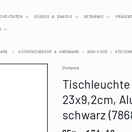
OCHZUTATEN
SÜSSES & SNACKS
GETRÄNKE
PRÄSEN
N
WARE
›
KÜCHENZUBEHÖR & HARDWARE - NON-FOOD / HYGIEN
Sompex
Tischleuchte
23x9,2cm, Alu
schwarz (786
Normaler