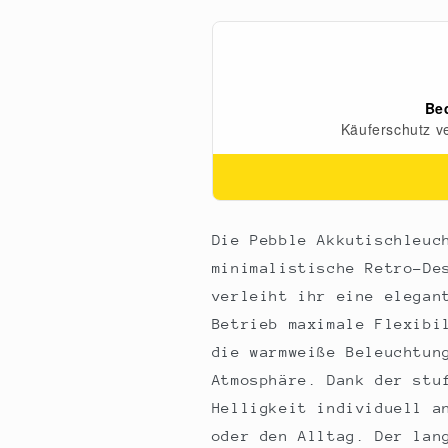
23x9,2cm,
23x9,2cm,
Alu,
Alu,
ink.
ink.
Ladestation,
Ladestation,
schwarz
schwarz
(78681)
(78681)
Die Pebble Akkutischleuc
minimalistische Retro-De
verleiht ihr eine elegan
Betrieb maximale Flexibi
die warmweiße Beleuchtun
Atmosphäre. Dank der stu
Helligkeit individuell a
oder den Alltag. Der lan