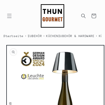
Direkt
zum
Inhalt
Warenkorb
›
›
›
Startseite
ZUBEHÖR
KÜCHENZUBEHÖR & HARDWARE
KÜC
duktinformationen
ingen