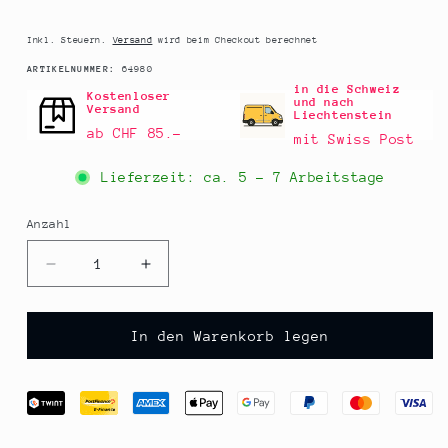
Preis
Inkl. Steuern.
Versand
wird beim Checkout berechnet
SKU:
ARTIKELNUMMER:
64980
in die Schweiz
Kostenloser
und nach
Versand
Liechtenstein
ab CHF 85.–
mit Swiss Post
Lieferzeit: ca.
5 - 7 Arbeitstage
Anzahl
Anzahl
Verringere
Erhöhe
die
die
Menge
Menge
für
für
In den Warenkorb legen
Tischleuchte
Tischleuchte
&quot;TOP2.0&quot;,
&quot;TOP2.0&quot;,
für
für
Flaschen,
Flaschen,
mit
mit