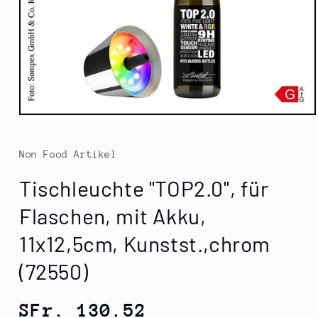
Medien
1
in
Modal
Non Food Artikel
öffnen
Tischleuchte "TOP2.0", für
Flaschen, mit Akku,
11x12,5cm, Kunstst.,chrom
(72550)
Normaler
SFr. 130.52