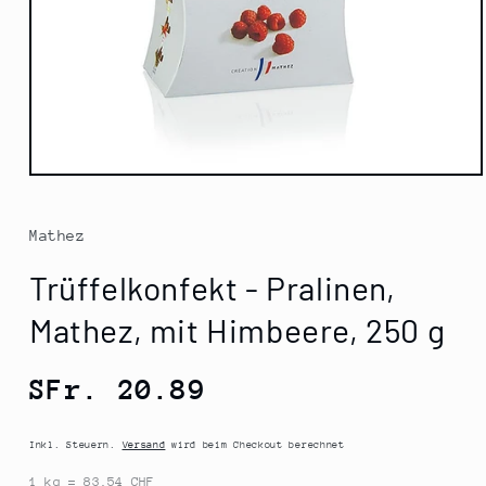
Medien
1
in
Modal
Mathez
öffnen
Trüffelkonfekt - Pralinen,
Mathez, mit Himbeere, 250 g
Normaler
SFr. 20.89
Preis
Inkl. Steuern.
Versand
wird beim Checkout berechnet
1 kg = 83.54 CHF