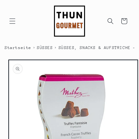
Direkt
zum
Inhalt
Warenkorb
›
›
Startseite
SÜSSES
SÜSSES, SNACKS & AUFSTRICHE - 
duktinformationen
ingen