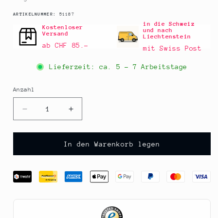
SKU:
ARTIKELNUMMER:
51187
in die Schweiz
Kostenloser
und nach
Versand
Liechtenstein
ab CHF 85.–
mit Swiss Post
Lieferzeit: ca.
5 - 7 Arbeitstage
Anzahl
Anzahl
Verringere
Erhöhe
die
die
Menge
Menge
für
für
In den Warenkorb legen
Trüffelkonfekt
Trüffelkonfekt
-
-
Pralinen,
Pralinen,
Mathez,
Mathez,
mit
mit
Himbeere,
Himbeere,
250
250