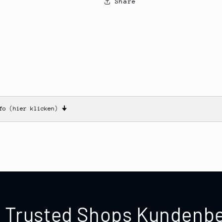
Share
nfo (hier klicken)
🠋
te Trusted Shops Kunden