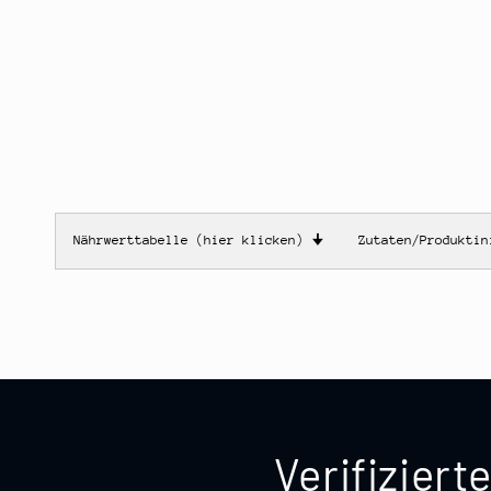
Nährwerttabelle (hier klicken)
🠋
Zutaten/Produkti
Verifizier