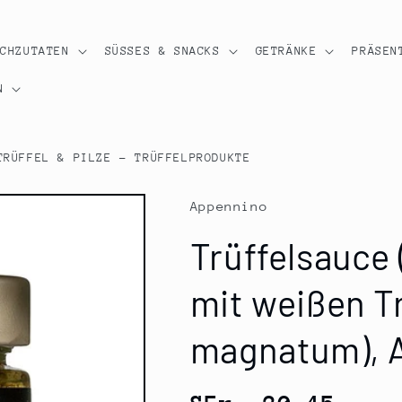
OCHZUTATEN
SÜSSES & SNACKS
GETRÄNKE
PRÄSEN
N
TRÜFFEL & PILZE - TRÜFFELPRODUKTE
Appennino
Trüffelsauce 
mit weißen Tr
magnatum), A
Normaler