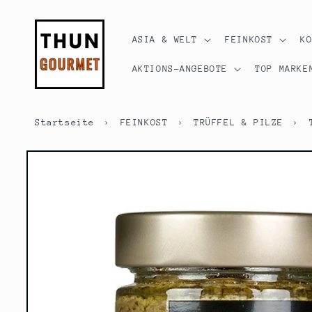
Direkt
zum
Inhalt
ASIA & WELT
FEINKOST
K
AKTIONS-ANGEBOTE
TOP MARKE
Startseite
›
FEINKOST
›
TRÜFFEL & PILZE
›
Zu
Produktinformationen
springen