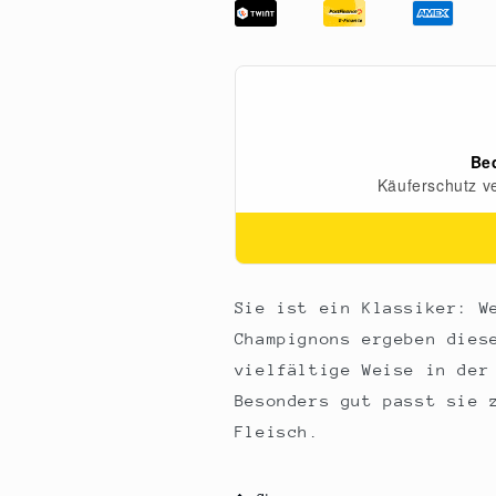
Tartufata),
Tartufata),
mit
mit
weißen
weißen
Trüffeln
Trüffeln
(Tuber
(Tuber
magnatum),
magnatum),
Appennino,
Appennino,
80
80
g
g
Sie ist ein Klassiker: W
Champignons ergeben dies
vielfältige Weise in der
Besonders gut passt sie 
Fleisch.