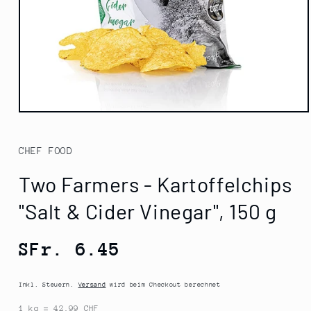
Medien
1
in
Modal
CHEF FOOD
öffnen
Two Farmers - Kartoffelchips
"Salt & Cider Vinegar", 150 g
Normaler
SFr. 6.45
Preis
Inkl. Steuern.
Versand
wird beim Checkout berechnet
1 kg = 42.99 CHF