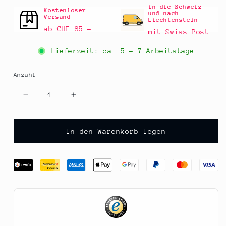
in die Schweiz
Kostenloser
und nach
Versand
Liechtenstein
ab CHF 85.–
mit Swiss Post
Lieferzeit: ca.
5 - 7 Arbeitstage
Anzahl
Anzahl
Verringere
Erhöhe
die
die
Menge
Menge
für
für
In den Warenkorb legen
Versandkarton
Versandkarton
&quot;Christmas
&quot;Christmas
Time3&quot;,
Time3&quot;,
für
für
3er
3er
Einlage
Einlage
425x278x105mm,
425x278x105mm,
1
1