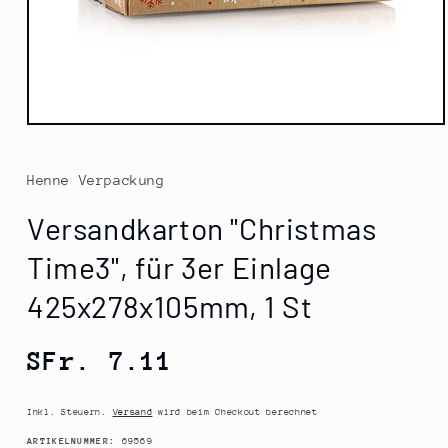
Medien
1
in
Modal
Henne Verpackung
öffnen
Versandkarton "Christmas
Time3", für 3er Einlage
425x278x105mm, 1 St
Normaler
SFr. 7.11
Preis
Inkl. Steuern.
Versand
wird beim Checkout berechnet
SKU:
ARTIKELNUMMER:
69569