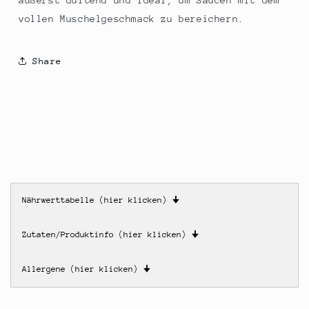
äußerst duftend und ideal, um Saucen mit dem
vollen Muschelgeschmack zu bereichern.
Share
Nährwerttabelle (hier klicken)
🠋
Zutaten/Produktinfo (hier klicken)
🠋
Allergene (hier klicken)
🠋