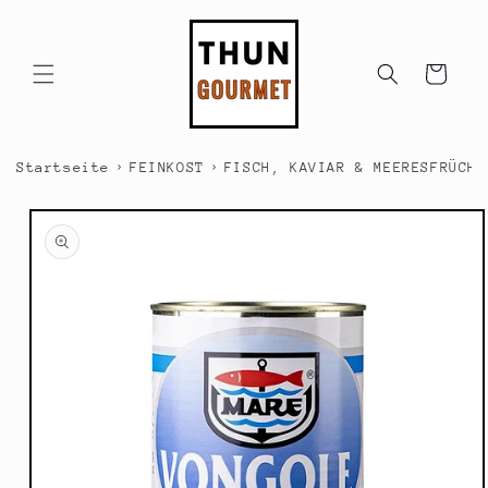
Direkt
zum
Inhalt
Warenkorb
›
›
Startseite
FEINKOST
FISCH, KAVIAR & MEERESFRÜCHT
duktinformationen
ingen