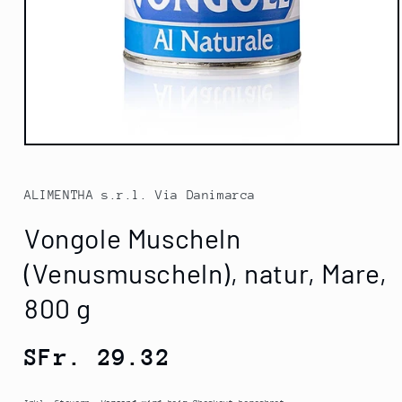
Medien
1
in
Modal
ALIMENTHA s.r.l. Via Danimarca
öffnen
Vongole Muscheln
(Venusmuscheln), natur, Mare,
800 g
Normaler
SFr. 29.32
Preis