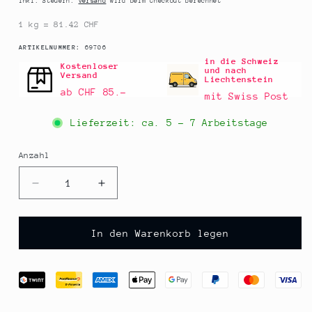
Inkl. Steuern.
Versand
wird beim Checkout berechnet
1 kg = 81.42 CHF
SKU:
ARTIKELNUMMER:
69706
in die Schweiz
Kostenloser
und nach
Versand
Liechtenstein
ab CHF 85.–
mit Swiss Post
Lieferzeit: ca.
5 - 7 Arbeitstage
Anzahl
Anzahl
Verringere
Erhöhe
die
die
Menge
Menge
für
für
In den Warenkorb legen
Vongole
Vongole
Muscheln
Muscheln
(Venusmuscheln),
(Venusmuscheln),
natur,
natur,
Mare,
Mare,