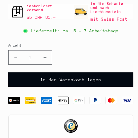
in die Schweiz
Kostenloser
und nach
Versand
Liechtenstein
ab CHF 85.–
mit Swiss Post
Lieferzeit: ca.
5 - 7 Arbeitstage
Anzahl
Anzahl
Verringere
Erhöhe
die
die
Menge
Menge
für
für
In den Warenkorb legen
Fink&#39;s
Fink&#39;s
Delikatessen
Delikatessen
-
-
Wilde
Wilde
Vogelbeeren
Vogelbeeren
in
in
Sirup,
Sirup,
400
400
g
g