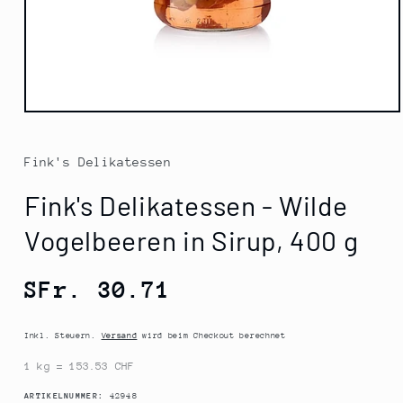
Medien
1
in
Modal
Fink's Delikatessen
öffnen
Fink's Delikatessen - Wilde
Vogelbeeren in Sirup, 400 g
Normaler
SFr. 30.71
Preis
Inkl. Steuern.
Versand
wird beim Checkout berechnet
1 kg = 153.53 CHF
SKU:
ARTIKELNUMMER:
42948