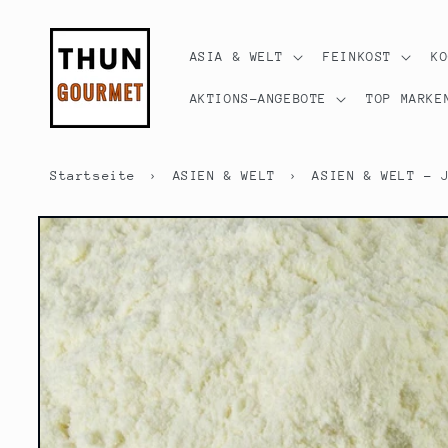
Direkt
zum
Inhalt
ASIA & WELT
FEINKOST
K
AKTIONS-ANGEBOTE
TOP MARKE
Startseite
›
ASIEN & WELT
›
ASIEN & WELT - 
Zu
Produktinformationen
springen