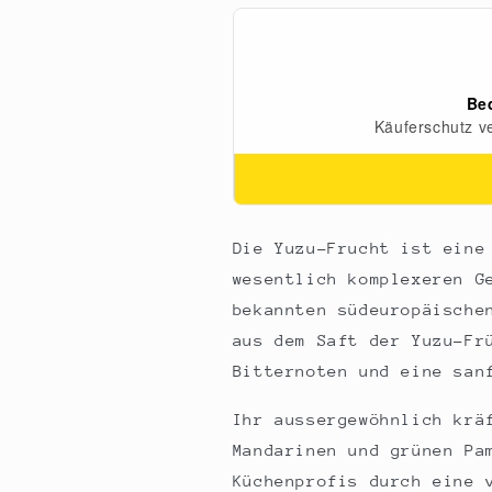
gewonnen,
gewonnen,
500
500
g
g
Die Yuzu-Frucht ist eine
wesentlich komplexeren G
bekannten südeuropäische
aus dem Saft der Yuzu-Fr
Bitternoten und eine san
Ihr aussergewöhnlich krä
Mandarinen und grünen Pa
Küchenprofis durch eine 