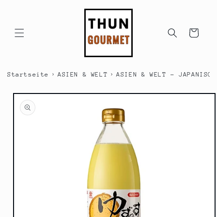
Direkt
zum
Inhalt
Warenkorb
›
›
Startseite
ASIEN & WELT
ASIEN & WELT - JAPANISCH
duktinformationen
ingen