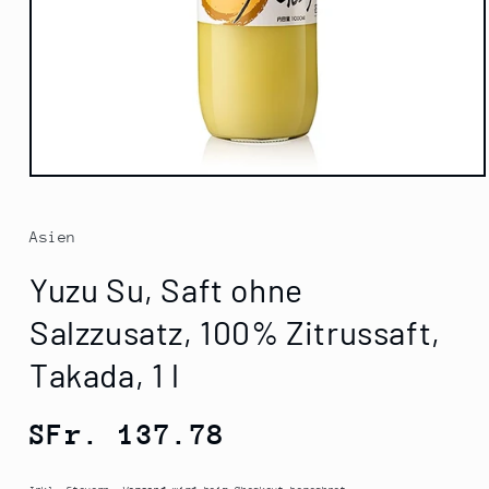
Medien
1
in
Modal
Asien
öffnen
Yuzu Su, Saft ohne
Salzzusatz, 100% Zitrussaft,
Takada, 1 l
Normaler
SFr. 137.78
Preis