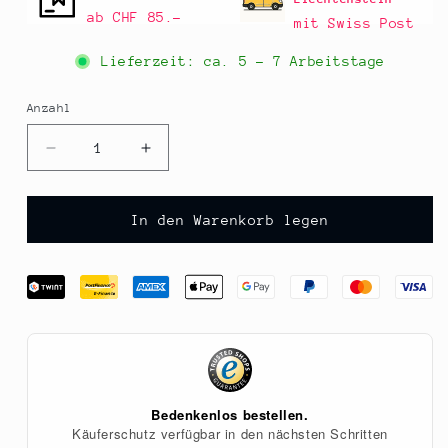
ab CHF 85.–
mit Swiss Post
Lieferzeit: ca.
5 - 7 Arbeitstage
Anzahl
Anzahl
Verringere
Erhöhe
die
die
Menge
Menge
für
für
In den Warenkorb legen
Beluga
Beluga
Linsen,
Linsen,
schwarz,
schwarz,
5
5
kg
kg