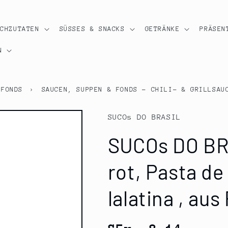
OCHZUTATEN
SÜSSES & SNACKS
GETRÄNKE
PRÄSEN
N
 FONDS
›
SAUCEN, SUPPEN & FONDS - CHILI- & GRILLSAU
SUCOs DO BRASIL
SUCOs DO BRA
rot, Pasta de
lalatina , aus
Normaler