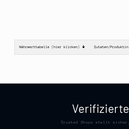
Nährwerttabelle (hier klicken)
🠋
Zutaten/Produkti
Verifizier
Trusted Shops stellt sicher