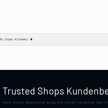
nfo (hier klicken)
🠋
te Trusted Shops Kunden
, dass diese Bewertung aufgrund einer Leistung des U