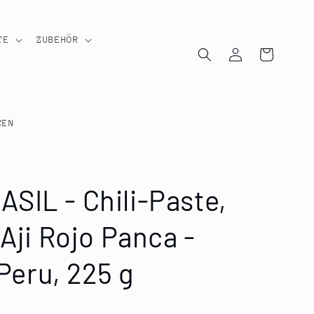
TE
ZUBEHÖR
Einloggen
Warenkorb
CEN
SIL - Chili-Paste,
 Aji Rojo Panca -
 Peru, 225 g