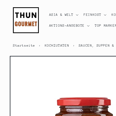
Direkt
zum
Inhalt
ASIA & WELT
FEINKOST
K
AKTIONS-ANGEBOTE
TOP MARKE
Startseite
›
KOCHZUTATEN
›
SAUCEN, SUPPEN &
Zu
Produktinformationen
springen