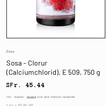
Medien
1
in
Modal
Sosa
öffnen
Sosa - Clorur
(Calciumchlorid), E 509, 750 g
Normaler
SFr. 45.44
Preis
Inkl. Steuern.
Versand
wird beim Checkout berechnet
1 kg = 60.58 CHF