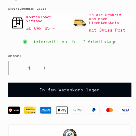
SKU:
ARTIKELNUMMER:
23443
in die Schweiz
Kostenloser
und nach
Versand
Liechtenstein
ab CHF 85.–
mit Swiss Post
Lieferzeit: ca.
5 - 7 Arbeitstage
Anzahl
Anzahl
Verringere
Erhöhe
die
die
Menge
Menge
für
für
In den Warenkorb legen
Sosa
Sosa
-
-
Clorur
Clorur
(Calciumchlorid),
(Calciumchlorid),
E
E
509,
509,
750
750