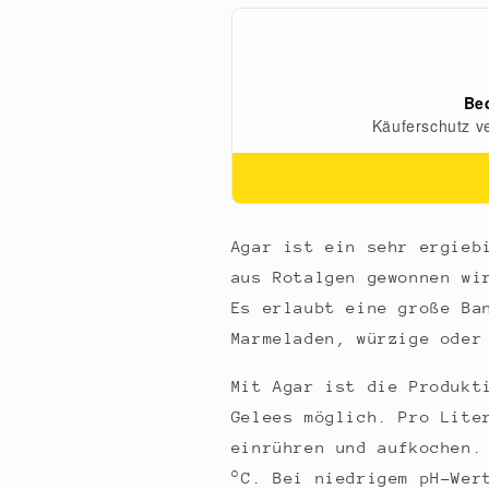
g
g
Agar ist ein sehr ergieb
aus Rotalgen gewonnen wi
Es erlaubt eine große Ba
Marmeladen, würzige oder
Mit Agar ist die Produkt
Gelees möglich. Pro Lite
einrühren und aufkochen.
°C. Bei niedrigem pH-Wer