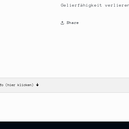
Gelierfähigkeit verliere
Share
nfo (hier klicken)
🠋