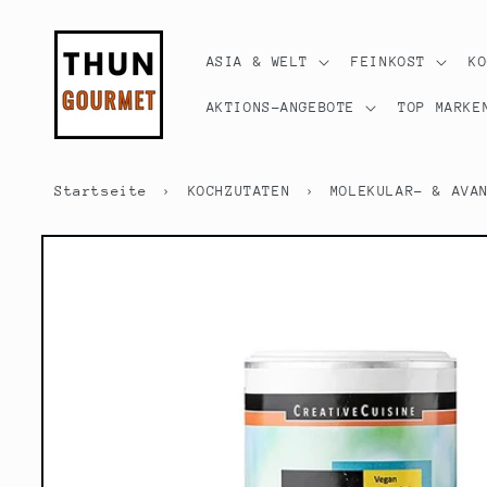
Direkt
zum
Inhalt
ASIA & WELT
FEINKOST
K
AKTIONS-ANGEBOTE
TOP MARKE
Startseite
›
KOCHZUTATEN
›
MOLEKULAR- & AVA
Zu
Produktinformationen
springen