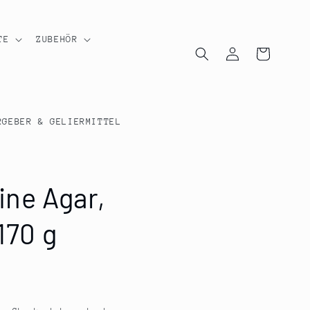
TE
ZUBEHÖR
Einloggen
Warenkorb
RGEBER & GELIERMITTEL
ine Agar,
170 g