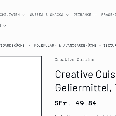
OCHZUTATEN
SÜSSES & SNACKS
GETRÄNKE
PRÄSEN
N
NTGARDEKÜCHE
›
MOLEKULAR- & AVANTGARDEKÜCHE - TEXTU
Creative Cuisine
Creative Cuis
Geliermittel, 
Normaler
SFr. 49.84
Preis