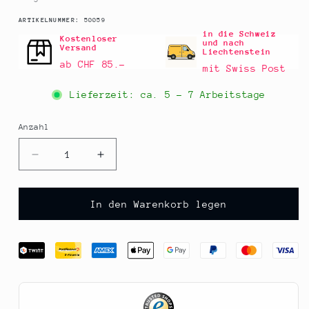
SKU:
ARTIKELNUMMER:
50059
in die Schweiz
Kostenloser
und nach
Versand
Liechtenstein
ab CHF 85.–
mit Swiss Post
Lieferzeit: ca.
5 - 7 Arbeitstage
Anzahl
Anzahl
Verringere
Erhöhe
die
die
Menge
Menge
für
für
In den Warenkorb legen
Creative
Creative
Cuisine
Cuisine
EspumaCold,
EspumaCold,
Schaumstabilisierer,
Schaumstabilisierer,
100
100
g
g