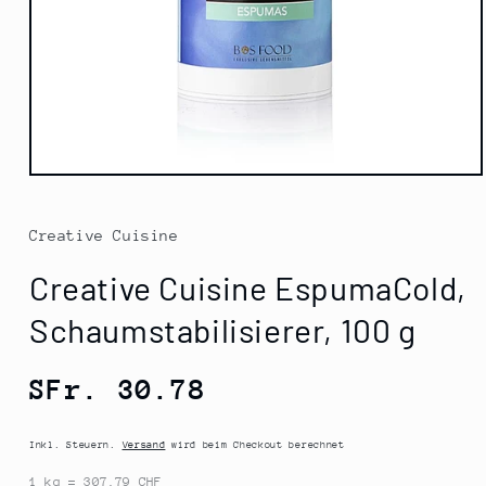
Medien
1
in
Modal
Creative Cuisine
öffnen
Creative Cuisine EspumaCold,
Schaumstabilisierer, 100 g
Normaler
SFr. 30.78
Preis
Inkl. Steuern.
Versand
wird beim Checkout berechnet
1 kg = 307.79 CHF