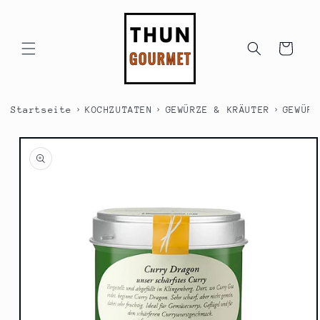
Direkt
zum
Inhalt
Warenkorb
›
›
›
Startseite
KOCHZUTATEN
GEWÜRZE & KRÄUTER
GEWÜRZ
duktinformationen
ingen