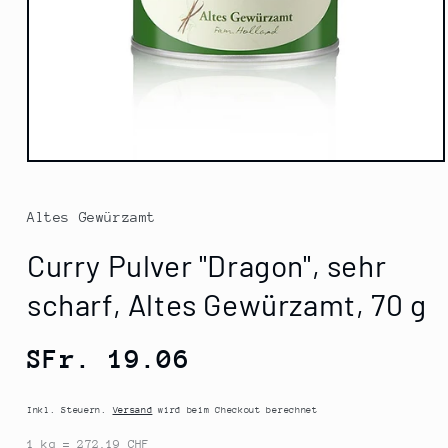
Medien
1
in
Modal
Altes Gewürzamt
öffnen
Curry Pulver "Dragon", sehr
scharf, Altes Gewürzamt, 70 g
Normaler
SFr. 19.06
Preis
Inkl. Steuern.
Versand
wird beim Checkout berechnet
1 kg = 272.19 CHF