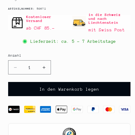
SKU:
ARTIKELNUMMER:
50672
in die Schweiz
Kostenloser
und nach
Versand
Liechtenstein
ab CHF 85.–
mit Swiss Post
Lieferzeit: ca.
5 - 7 Arbeitstage
Anzahl
Anzahl
Verringere
Erhöhe
die
die
Menge
Menge
für
für
In den Warenkorb legen
Curry
Curry
Pulver
Pulver
&quot;Dragon&quot;,
&quot;Dragon&quot;,
sehr
sehr
scharf,
scharf,
Altes
Altes
Gewürzamt,
Gewürzamt,