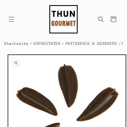
Direkt
zum
Inhalt
Warenkorb
›
›
›
Startseite
KOCHZUTATEN
PATISSERIE & DESSERTS
PA
duktinformationen
ingen