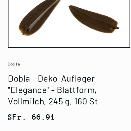
Medien
1
in
Modal
Dobla
öffnen
Dobla - Deko-Aufleger
"Elegance" - Blattform,
Vollmilch, 245 g, 160 St
Normaler
SFr. 66.91
Preis