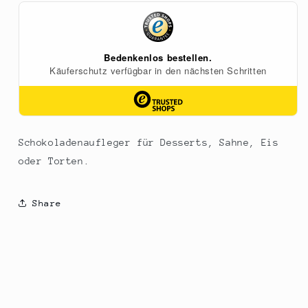
-
-
Blattform,
Blattform,
Vollmilch,
Vollmilch,
245
245
g,
g,
160
160
St
St
Schokoladenaufleger für Desserts, Sahne, Eis
oder Torten.
Share