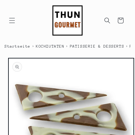
Direkt
zum
Inhalt
Warenkorb
›
›
›
Startseite
KOCHZUTATEN
PATISSERIE & DESSERTS
PA
duktinformationen
ingen