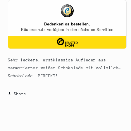
gelocht,
gelocht,
Vollmilch,
Vollmilch,
marmoriert,
marmoriert,
600
600
g,
g,
131
131
St
St
Sehr leckere, erstklassige Aufleger aus
marmorierter weißer Schokolade mit Vollmilch-
Schokolade. PERFEKT!
Share