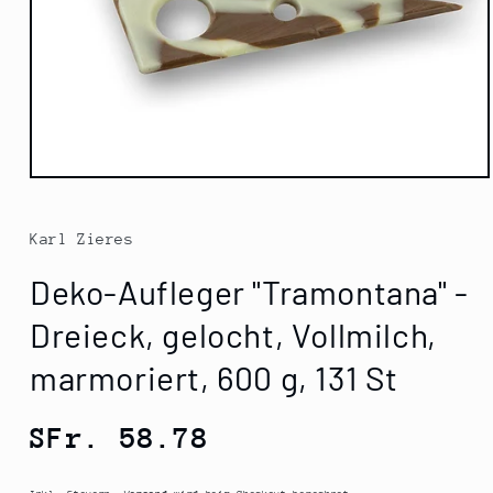
Medien
1
in
Modal
Karl Zieres
öffnen
Deko-Aufleger "Tramontana" -
Dreieck, gelocht, Vollmilch,
marmoriert, 600 g, 131 St
Normaler
SFr. 58.78
Preis