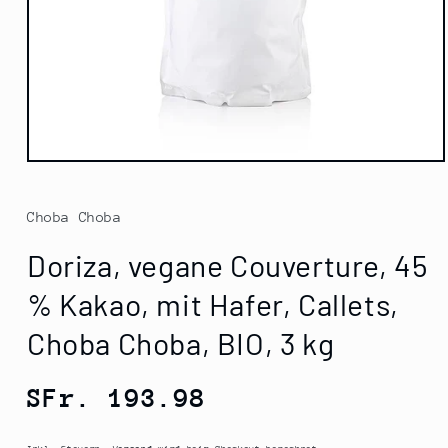
Medien
1
in
Modal
Choba Choba
öffnen
Doriza, vegane Couverture, 45
% Kakao, mit Hafer, Callets,
Choba Choba, BIO, 3 kg
Normaler
SFr. 193.98
Preis