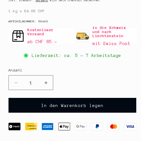
Inkl. Steuern.
Versand
wird beim Checkout berechnet
1 kg = 64.66 CHF
SKU:
ARTIKELNUMMER:
69490
in die Schweiz
Kostenloser
und nach
Versand
Liechtenstein
ab CHF 85.–
mit Swiss Post
Lieferzeit: ca.
5 - 7 Arbeitstage
Anzahl
Anzahl
Verringere
Erhöhe
die
die
Menge
Menge
für
für
In den Warenkorb legen
Doriza,
Doriza,
vegane
vegane
Couverture,
Couverture,
45
45
%
%