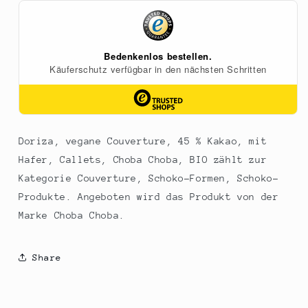
Kakao,
Kakao,
mit
mit
Hafer,
Hafer,
Callets,
Callets,
Choba
Choba
Choba,
Choba,
BIO,
BIO,
3
3
kg
kg
Doriza, vegane Couverture, 45 % Kakao, mit
Hafer, Callets, Choba Choba, BIO zählt zur
Kategorie Couverture, Schoko-Formen, Schoko-
Produkte. Angeboten wird das Produkt von der
Marke Choba Choba.
Share