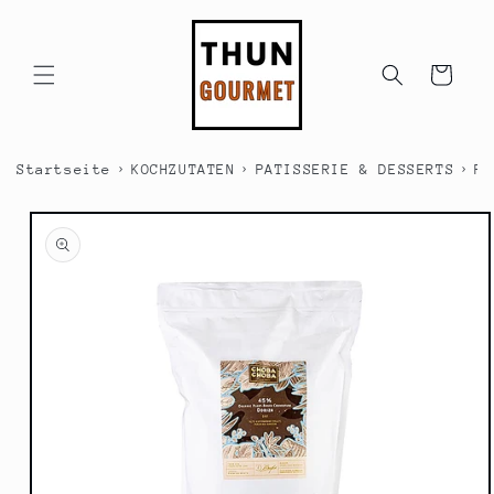
Direkt
zum
Inhalt
Warenkorb
›
›
›
Startseite
KOCHZUTATEN
PATISSERIE & DESSERTS
PA
duktinformationen
ingen