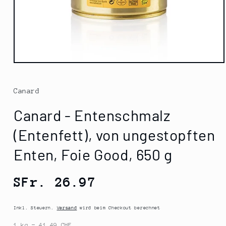
Medien
1
in
Modal
Canard
öffnen
Canard - Entenschmalz
(Entenfett), von ungestopften
Enten, Foie Good, 650 g
Normaler
SFr. 26.97
Preis
Inkl. Steuern.
Versand
wird beim Checkout berechnet
1 kg = 41.49 CHF