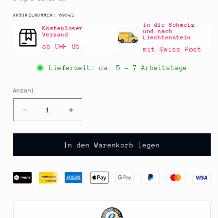
SKU:
ARTIKELNUMMER:
69342
in die Schweiz
Kostenloser
und nach
Versand
Liechtenstein
ab CHF 85.–
mit Swiss Post
Lieferzeit: ca.
5 - 7 Arbeitstage
Anzahl
Anzahl
Verringere
Erhöhe
die
die
Menge
Menge
für
für
In den Warenkorb legen
Canard
Canard
-
-
Entenschmalz
Entenschmalz
(Entenfett),
(Entenfett),
von
von
ungestopften
ungestopften
Enten,
Enten,