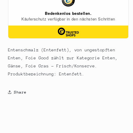
Foie
Foie
Good,
Good,
650
650
g
g
Entenschmalz (Entenfett), von ungestopften
Enten, Foie Good zählt zur Kategorie Enten,
Gänse, Foie Gras - Frisch/Konserve.
Produktbezeichnung: Entenfett.
Share