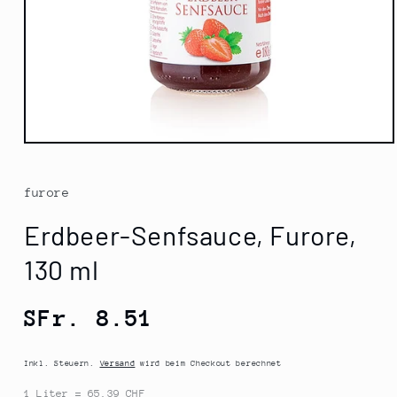
Medien
1
in
Modal
furore
öffnen
Erdbeer-Senfsauce, Furore,
130 ml
Normaler
SFr. 8.51
Preis
Inkl. Steuern.
Versand
wird beim Checkout berechnet
1 Liter = 65.39 CHF