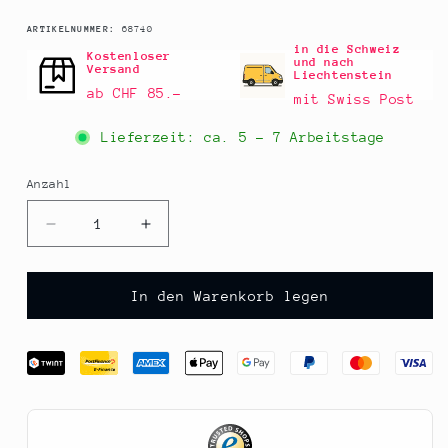
SKU:
ARTIKELNUMMER:
68740
in die Schweiz
Kostenloser
und nach
Versand
Liechtenstein
ab CHF 85.–
mit Swiss Post
Lieferzeit: ca.
5 - 7 Arbeitstage
Anzahl
Anzahl
Verringere
Erhöhe
die
die
Menge
Menge
für
für
In den Warenkorb legen
Erdbeer-
Erdbeer-
Senfsauce,
Senfsauce,
Furore,
Furore,
130
130
ml
ml