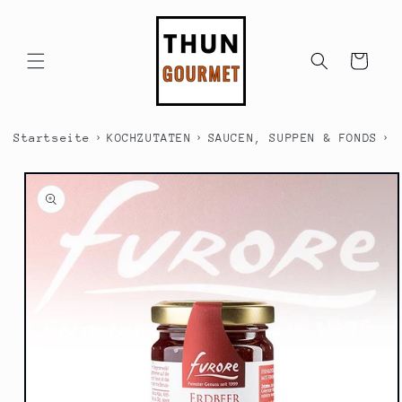
Direkt
zum
Inhalt
Warenkorb
›
›
›
Startseite
KOCHZUTATEN
SAUCEN, SUPPEN & FONDS
S
duktinformationen
ingen